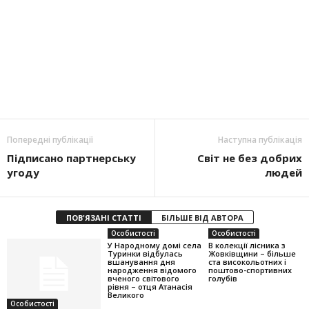
Попередні публікації
Наступна публікація
Підписано партнерську
Світ не без добрих
угоду
людей
ПОВ'ЯЗАНІ СТАТТІ
БІЛЬШЕ ВІД АВТОРА
Особистості
Особистості
У Народному домі села
В колекції лісника з
Туринки відбулась
Жовківщини – більше
вшанування дня
ста високольотних і
народження відомого
поштово-спортивних
вченого світового
голубів
рівня – отця Атанасія
Великого
Особистості