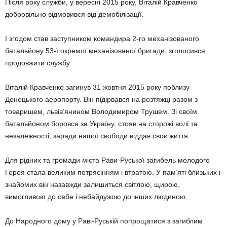
Після року служби, у вересні 2015 року, Віталій Кравченко
добровільно відмовився від демобілізації.
І згодом став заступником командира 2-го механізованого
батальйону 53-ї окремої механізованої бригади, зголосився
продовжити службу.
Віталій Кравченко загинув 31 жовтня 2015 року поблизу
Донецького аеропорту. Він підірвався на розтяжці разом з
товаришем, львів’янином Володимиром Трушем. Зі своїм
батальйоном боровся за Україну, стояв на сторожі волі та
незалежності, заради нашої свободи віддав своє життя.
Для рідних та громади міста Рави-Руської загибель молодого
Героя стала великим потрясінням і втратою. У пам’яті близьких і
знайомих він назавжди залишиться світлою, щирою,
вимогливою до себе і небайдужою до інших людиною.
До Народного дому у Раві-Руській попрощатися з загиблим