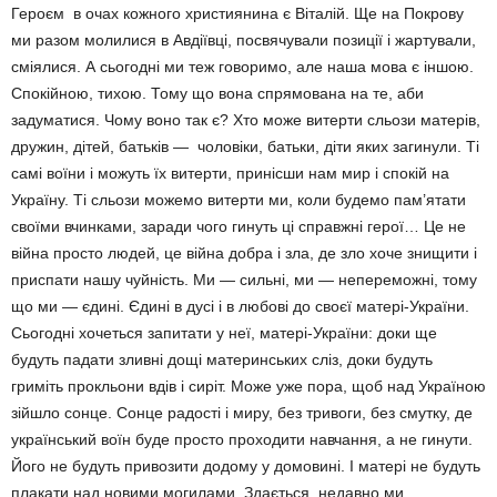
Героєм в очах кожного християнина є Віталій. Ще на Покрову
ми разом молилися в Авдіївці, посвячували позиції і жартували,
сміялися. А сьогодні ми теж говоримо, але наша мова є іншою.
Спокійною, тихою. Тому що вона спрямована на те, аби
задуматися. Чому воно так є? Хто може витерти сльози матерів,
дружин, дітей, батьків — чоловіки, батьки, діти яких загинули. Ті
самі воїни і можуть їх витерти, принісши нам мир і спокій на
Україну. Ті сльози можемо витерти ми, коли будемо пам’ятати
своїми вчинками, заради чого гинуть ці справжні герої… Це не
війна просто людей, це війна добра і зла, де зло хоче знищити і
приспати нашу чуйність. Ми — сильні, ми — непереможні, тому
що ми — єдині. Єдині в дусі і в любові до своєї матері-України.
Сьогодні хочеться запитати у неї, матері-України: доки ще
будуть падати зливні дощі материнських сліз, доки будуть
гриміть прокльони вдів і сиріт. Може уже пора, щоб над Україною
зійшло сонце. Сонце радості і миру, без тривоги, без смутку, де
український воїн буде просто проходити навчання, а не гинути.
Його не будуть привозити додому у домовині. І матері не будуть
плакати над новими могилами. Здається, недавно ми