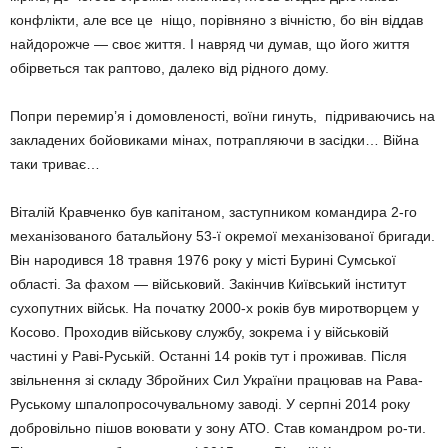
конфлікти, але все це ніщо, порівняно з вічністю, бо він віддав
найдорожче — своє життя. І навряд чи думав, що його життя
обірветься так раптово, далеко від рідного дому.
Попри перемир’я і домовленості, воїни гинуть, підриваючись на
закладених бойовиками мінах, потрапляючи в засідки… Війна
таки триває…
Віталій Кравченко був капітаном, заступником командира 2-го
механізованого батальйону 53-ї окремої механізованої бригади.
Він народився 18 травня 1976 року у місті Бурині Сумської
області. За фахом — військовий. Закінчив Київський інститут
сухопутних військ. На початку 2000-х років був миротворцем у
Косово. Проходив військову службу, зокрема і у військовій
частині у Раві-Руській. Останні 14 років тут і проживав. Після
звільнення зі складу Збройних Сил України працював на Рава-
Руському шпалопросочувальному заводі. У серпні 2014 року
добровільно пішов воювати у зону АТО. Став командром ро-ти.