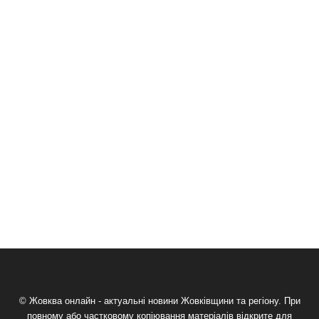
© Жовква онлайн - актуальні новини Жовківщини та регіону. При
повному або частковому копіювання матеріалів відкрите для