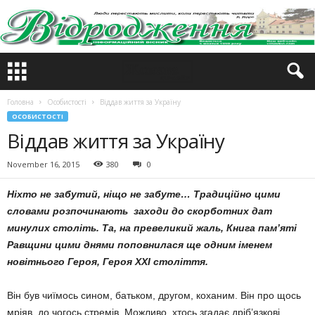
Головна
Особистості
Віддав життя за Україну
ОСОБИСТОСТІ
Віддав життя за Україну
November 16, 2015
380
0
Ніхто не забутий, ніщо не забуте… Традиційно цими
словами розпочинають заходи до скорботних дат
минулих століть. Та, на превеликий жаль, Книга пам’яті
Равщини цими днями поповнилася ще одним іменем
новітнього Героя, Героя ХХІ століття.
Він був чиїмось сином, батьком, другом, коханим. Він про щось
мріяв, до чогось стремів. Можливо, хтось згадає дріб’язкові