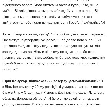
підступного ворога. Його життєвим гаслом було: «Хто, як не
ми?». І Віталій пішов на смерть, аби здобути нам волю… Він
пішов, але ми не вправі його забути, забути усіх тих, хто
здійнявся на небо і став до лав пантеону Героїв. Пам’ятаймо їх!
Тарас Кіндзерський, сусід:
"Віталій був унікальною людиною,
і це можуть підтвердити усі равчани, які добре його знали. Він
пройшов Майдан. Таку людину ще треба було пошукати. Він
завжди допомагав. Ніколи ні в чому не відмовляв. До свого
пасинка відносився дуже добре, як батько, можливо, краще, ніж
рідний батько. У всьому допомагав, підтримував: і словом, і
роботою".
Юрій Кожухар, підполковник резерву, демобілізований:
"Я
з Віталієм служив у 29-му розвідбаті у мирний час, коли ще не
було війни: у Старичах, у Рівному. Далі там, на сході (Луганська
область, Донецька область). Я його знаю з лейтенанта, а він
доріс до капітана. Взагалі він звільнився з лав армії. Але коли