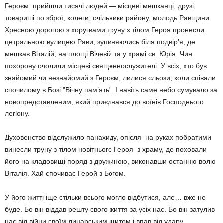
Героєм прийшли тисячі людей — місцеві мешканці, друзі,
товариші по зброї, колеги, очільники району, молодь Равщини.
Хресною дорогою з хоругвами труну з тілом Героя пронесли
цетральною вулицею Рави, зупиняючись біля подвір’я, де
мешкав Віталій, на площі Вічевій та у храмі св. Юрія. Чин
похорону очолили місцеві священнослужителі. У всіх, хто був
знайомий чи незнайомий з Героєм, лилися сльози, коли співали
спочилому в Бозі "Вічну пам’ять". І навіть саме небо сумувало за
новопредставленим, який приєднався до воїнів Господнього
легіону.
Духовенство відслужило панахиду, опісля на руках побратими
винесли труну з тілом новітнього Героя з храму, де поховали
його на кладовищі поряд з дружиною, виконавши останню волю
Віталія. Хай спочиває Герой з Богом.
У його житті іще стільки всього могло відбутися, але… вже не
буде. Бо він віддав решту свого життя за усіх нас. Бо він затулив
нас від війни своїм лицарським щитом і впав від удару