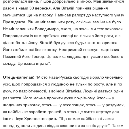
розпочалася війна, пішов добровільно зі мною. Мав звільнитися
разом з нами 30 вересня. Але Віталій прийняв рішення
залишитися ще на півроку. Написав рапорт до наступного указу
Президента. Він не міг залишити роту, оскільки заміни не було.
Не міг залишити Володимира, якого, на жаль, ми теж поховали.
Попрощатися із ним приїхали хлопці не тільки з його роти, а з
цілого батальйону. Віталій був душею будь-якого товариства.
Його любили всі без винятку. Нестримний веселун, жартівник.
Позивний його Гектор. Це велика людина для усього особового
складу. Це важка втрата".
Отець-капелан:
"Місто Рава-Руська сьогодні зібрало чисельно
усіх, щоб попрощатися з людиною не тільки по росту, але й по
духу, по патріотичності, з воїном Віталієм. Людині дається один
раз життя. Його можна прожити дуже по-різному. Хтось – у
щоденних тривогах, хтось — у веселощах, хтось — у роздумах,
як найбільше заробити грошей, а хтось це життя жертвує для
інших. Ісус Христос говорить: "Що немає найбільшої ласки
понад ту, коли людина віддає своє життя за своїх друзів". Таким