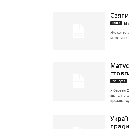
Святи
Свято
Ма
Яке свято М
мріють про 
Матус
стовп
Культура
У березні 2
визначної д
прозаїка, х
Украї
тради