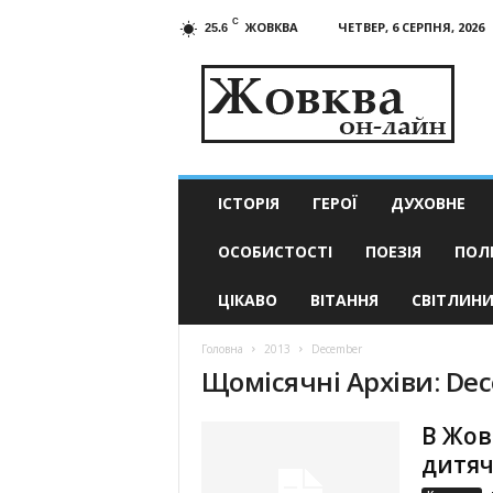
C
ЖОВКВА
ЧЕТВЕР, 6 СЕРПНЯ, 2026
25.6
Жовква
он-
лайн
–
актуальні
новини
ІСТОРІЯ
ГЕРОЇ
ДУХОВНЕ
ОСОБИСТОСТІ
ПОЕЗІЯ
ПОЛ
ЦІКАВО
ВІТАННЯ
СВІТЛИН
Головна
2013
December
Щомісячні Архіви: De
В Жов
дитяч