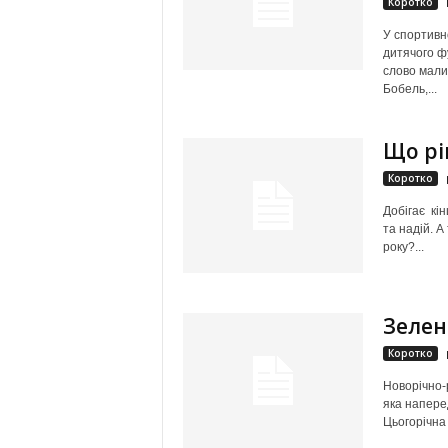
Коротко
У спортивн
дитячого ф
слово мали
Бобель,...
Що рі
Коротко
Добігає кін
та надій. А
року?...
Зелен
Коротко
Новорічно-
яка напере
Цьогорічна 