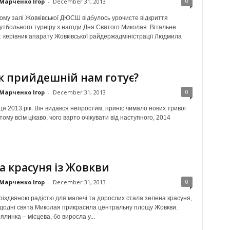
0
Марченко Ігор
-
December 31, 2013
ому залі Жовківської ДЮСШ відбулось урочисте відкриття
утбольного турніру з нагоди Дня Святого Миколая. Вітальне
: керівник апарату Жовківської райдержадміністрації Людмила
к прийдешній нам готує?
0
Марченко Ігор
-
December 31, 2013
ця 2013 рік. Він видався непростим, приніс чимало нових тривог
 тому всім цікаво, чого варто очікувати від наступного, 2014
а красуня із Жовкви
0
Марченко Ігор
-
December 31, 2013
різдвяною радістю для малечі та дорослих стала зелена красуня,
додні свята Миколая прикрасила центральну площу Жовкви.
ялинка – місцева, бо виросла у...