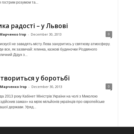
 гострим розумом та...
ка радості – у Львові
0
Марченко Ігор
-
December 30, 2013
искусії не завадять місту Лева зануритись у святкову атмосферу.
де все, як зазвичай: ялинка, казкові будиночки Різдвяного
личний Дідух з...
 твориться у боротьбі
0
Марченко Ігор
-
December 30, 2013
а 2013 року Кабінет Міністрів України на чолі з Миколою
здійснив замах» на мрію мільйонів українців про європейське
ашої держави. Уряд...