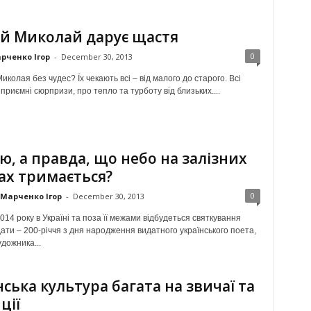
й Миколай дарує щастя
0
рченко Ігор
-
December 30, 2013
иколая без чудес? Їх чекають всі – від малого до старого. Всі
приємні сюрпризи, про тепло та турботу від близьких....
ю, а правда, що небо на залізних
ах тримається?
0
Марченко Ігор
-
December 30, 2013
014 року в Україні та поза її межами відбудеться святкування
ати – 200-річчя з дня народження видатного українського поета,
удожника...
нська культура багата на звичаї та
ції