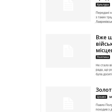
Культура
Передані на
з таких тра
Лавриківськ
Вже ш
війсь
місце
Політика
Не стало в
рада, що р
була досить
Золот
Цікаво
М
Павло Полуб
походив з д