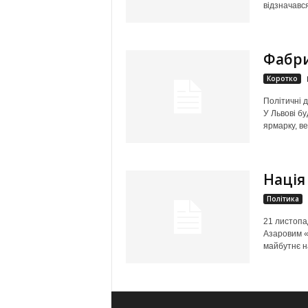
відзначався
Фабри
Коротко
Політичні д
У Львові бу
ярмарку, ве
Нація
Політика
21 листопад
Азаровим «
майбутнє н