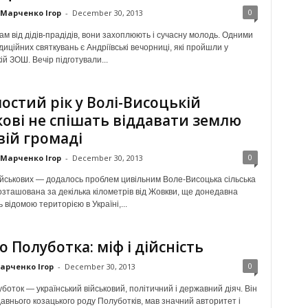
0
Марченко Ігор
-
December 30, 2013
м від дідів-прадідів, вони захоплюють і сучасну молодь. Одними
диційних святкувань є Андріївські вечорниці, які пройшли у
ій ЗОШ. Вечір підготували...
остий рік у Волі-Висоцькій
кові не спішать віддавати землю
вій громаді
0
Марченко Ігор
-
December 30, 2013
ійськових — додалось проблем цивільним Воле-Висоцька сільська
озташована за декілька кілометрів від Жовкви, ще донедавна
 відомою територією в Україні,...
о Полуботка: міф і дійсність
0
арченко Ігор
-
December 30, 2013
оток — український військовий, політичний і державний діяч. Він
авнього козацького роду Полуботків, мав значний авторитет і