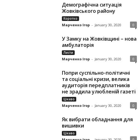
Демографічна ситуація
Жовківського району
Коротко
Марченко Ігор
-
January 30, 2020
0
У Замку на Жовківщині – нова
амбулаторія
Листи
Марченко Ігор
-
January 30, 2020
0
Попри суспільно-політичні
та соціальні кризи, велика
аудиторія передплатників
не зрадила улюбленій газеті
Цікаво
Марченко Ігор
-
January 30, 2020
0
Як вибрати обладнання для
вишивки
Цікаво
Марченко Ігор
-
January 30, 2020
0