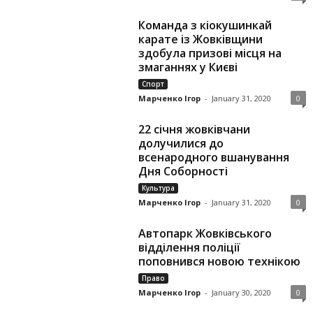
Команда з кіокушинкай
карате із Жовківщини
здобула призові місця на
змаганнях у Києві
Спорт
Марченко Ігор
-
January 31, 2020
0
22 січня жовківчани
долучилися до
всенародного вшанування
Дня Соборності
Культура
Марченко Ігор
-
January 31, 2020
0
Автопарк Жовківського
відділення поліції
поповнився новою технікою
Право
Марченко Ігор
-
January 30, 2020
0