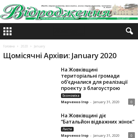
Головна
2020
January
Щомісячні Архіви: January 2020
На Жовківщині
територіальні громади
об’єдналися для реалізації
проекту з благоустрою
Економіка
Марченко Ігор
-
January 31, 2020
0
На Жовківщині діє
“Батальйон відважних жінок”
Листи
Марченко Ігор
-
January 31, 2020
0