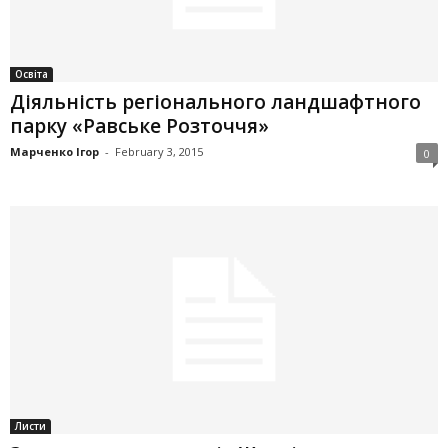
Освіта
Діяльність регіонального ландшафтного
парку «Равське Розточчя»
Марченко Ігор
-
February 3, 2015
0
Листи