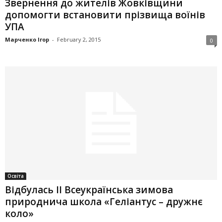
Звернення до жителів Жовківщини
допомогти встановити прізвища воїнів
УПА
Марченко Ігор
-
February 2, 2015
0
Освіта
Відбулась ІІ Всеукраїнська зимова
природнича школа «Геліантус – дружнє
коло»