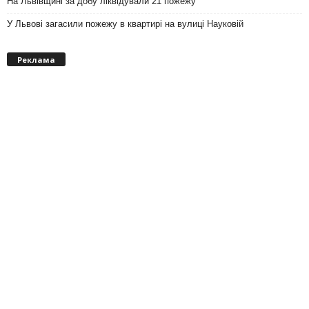
На Львівщині за добу ліквідували 21 пожежу
У Львові загасили пожежу в квартирі на вулиці Науковій
Реклама