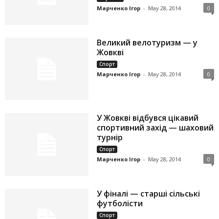
Марченко Ігор
-
May 28, 2014
0
Великий велотуризм — у
Жовкві
Спорт
Марченко Ігор
-
May 28, 2014
0
У Жовкві відбувся цікавий
спортивний захід — шаховий
турнір
Спорт
Марченко Ігор
-
May 28, 2014
0
У фіналі — старші сільські
футболісти
Спорт