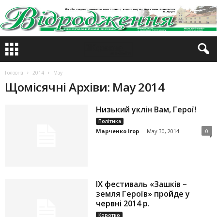
Головна
2014
May
Щомісячні Архіви: May 2014
Низький уклін Вам, Герої!
Політика
Марченко Ігор
-
May 30, 2014
0
IX фестиваль «Зашків –
земля Героїв» пройде у
червні 2014 р.
Коротко