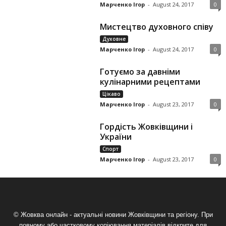
Марченко Ігор
-
August 24, 2017
0
Мистецтво духовного співу
Духовне
Марченко Ігор
-
August 24, 2017
0
Готуємо за давніми
кулінарними рецептами
Цікаво
Марченко Ігор
-
August 23, 2017
0
Гордість Жовківщини і
України
Спорт
Марченко Ігор
-
August 23, 2017
0
© Жовква онлайн - актуальні новини Жовківщини та регіону. При
повному або частковому копіювання матеріалів відкрите для