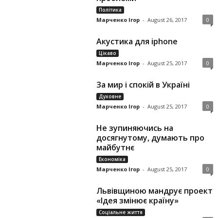
Політика
Марченко Ігор
-
August 26, 2017
0
Акустика для iphone
Цікаво
Марченко Ігор
-
August 25, 2017
0
За мир і спокій в Україні
Духовне
Марченко Ігор
-
August 25, 2017
0
Не зупиняючись на
досягнутому, думають про
майбутнє
Економіка
Марченко Ігор
-
August 25, 2017
0
Львівщиною мандрує проект
«Ідея змінює країну»
Соціальне життя