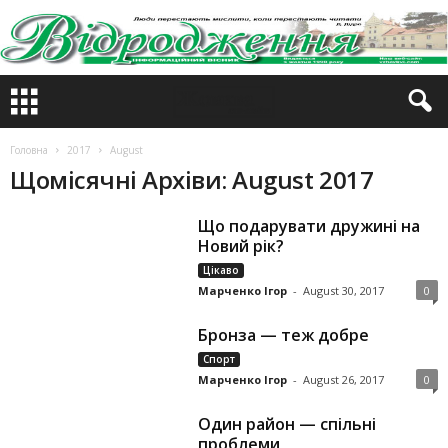
Головна
2017
August
Щомісячні Архіви: August 2017
Що подарувати дружині на
Новий рік?
Цікаво
Марченко Ігор
-
August 30, 2017
0
Бронза — теж добре
Спорт
Марченко Ігор
-
August 26, 2017
0
Один район — спільні
проблеми